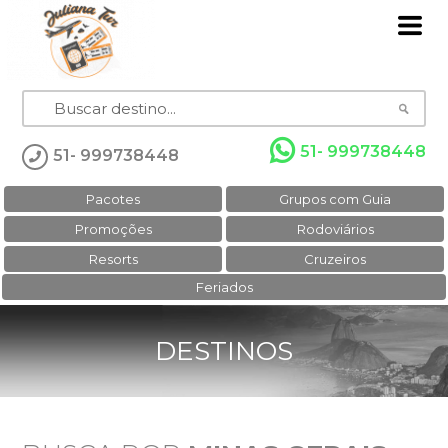
51- 999738448
51- 999738448
Pacotes
Grupos com Guia
Promoções
Rodoviários
Resorts
Cruzeiros
Feriados
DESTINOS