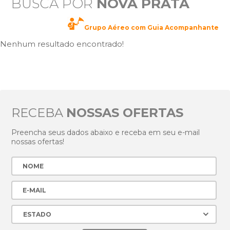
BUSCA POR
NOVA PRATA
Grupo Aéreo com Guia Acompanhante
Nenhum resultado encontrado!
RECEBA
NOSSAS OFERTAS
Preencha seus dados abaixo e receba em seu e-mail
nossas ofertas!