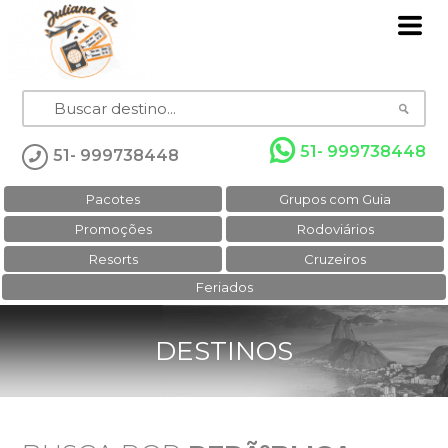
51- 999738448
51- 999738448
Pacotes
Grupos com Guia
Promoções
Rodoviários
Resorts
Cruzeiros
Feriados
DESTINOS