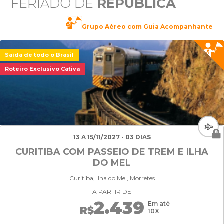
FERIADO DE
REPÚBLICA
Grupo Aéreo com Guia Acompanhante
Saída de todo o Brasil
Roteiro Exclusivo Cativa
13 A 15/11/2027 - 03 DIAS
CURITIBA COM PASSEIO DE TREM E ILHA
DO MEL
Curitiba, Ilha do Mel, Morretes
A PARTIR DE
2.439
Em até
R$
10X