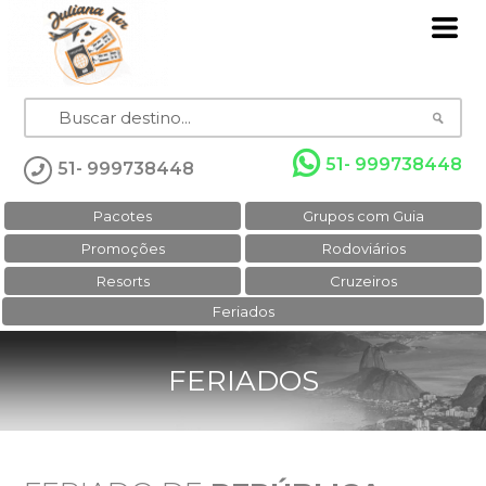
51- 999738448
51- 999738448
Pacotes
Grupos com Guia
Promoções
Rodoviários
Resorts
Cruzeiros
Feriados
FERIADOS