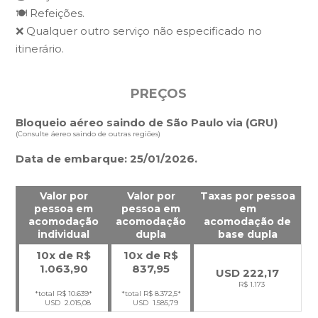
🍽️ Refeições.
❌ Qualquer outro serviço não especificado no
itinerário.
PREÇOS
Bloqueio aéreo saindo de São Paulo via (GRU)
(Consulte áereo saindo de outras regiões)
Data de embarque: 25/01/2026.
Valor por
Valor por
Taxas por pessoa
pessoa em
pessoa em
em
acomodação
acomodação
acomodação de
individual
dupla
base dupla
10x de R$
10x de R$
1.063,90
837,95
USD 222,17
R$ 1.173
*total R$ 10.639*
*total R$
8.372,5
*
USD 2.015,08
USD 1.585,79