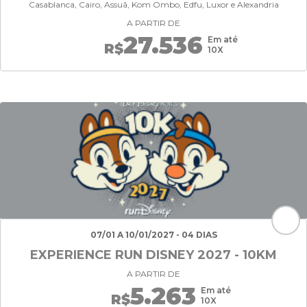
Casablanca, Cairo, Assuã, Kom Ombo, Edfu, Luxor e Alexandria
A PARTIR DE
27.536
Em até
R$
10X
07/01 A 10/01/2027 - 04 DIAS
EXPERIENCE RUN DISNEY 2027 - 10KM
A PARTIR DE
5.263
Em até
R$
10X