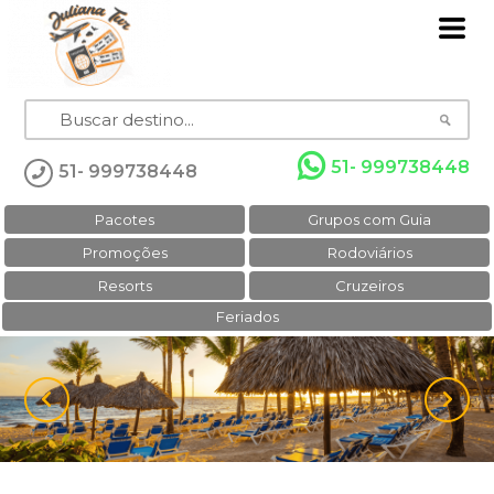
51- 999738448
51- 999738448
Pacotes
Grupos com Guia
Promoções
Rodoviários
Resorts
Cruzeiros
Feriados