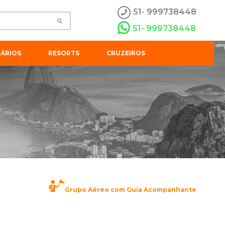
51- 999738448
51- 999738448
ÁRIOS
RESORTS
CRUZEIROS
Grupo Aéreo com Guia Acompanhante