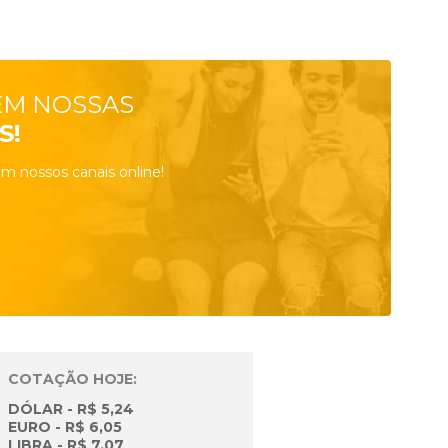
EM NOSSAS
S!
m nossos canais online!
COTAÇÃO HOJE:
DÓLAR - R$ 5,24
EURO - R$ 6,05
LIBRA - R$ 7,07