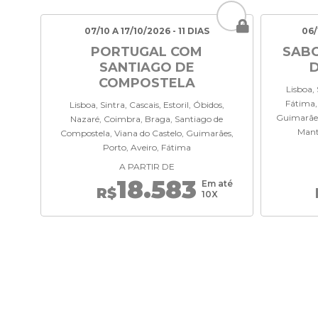
07/10 A 17/10/2026 - 11 DIAS
06/
PORTUGAL COM
SABO
SANTIAGO DE
D
COMPOSTELA
Lisboa,
Fátima,
Lisboa, Sintra, Cascais, Estoril, Óbidos,
Guimarães
Nazaré, Coimbra, Braga, Santiago de
Mante
Compostela, Viana do Castelo, Guimarães,
Porto, Aveiro, Fátima
A PARTIR DE
18.583
Em até
R$
10X
RECEBA
NOSSAS OFERTAS