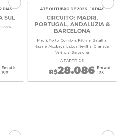
2 DIAS
ATÉ OUTUBRO DE 2026 - 16 DIAS
A SUL
CIRCUITO: MADRI,
PORTUGAL, ANDALUZIA &
 Sintra
BARCELONA
Madri, Porto, Coimbra, Fátima, Batalha,
Nazaré, Alcobaça, Lisboa, Sevilha, Granada,
Valência, Barcelona
A PARTIR DE
28.086
Em até
Em até
R$
10X
10X