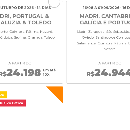
UTUBRO DE 2026 - 14 DIAS
16/08 A 01/09/2026 - 16 
DRI, PORTUGAL &
MADRI, CANTABRI
ALUZIA & TOLEDO
GALÍCIA E PORTU
Porto, Coimbra, Fátima, Nazaré,
Madri, Zaragoza, São Sebastião,
Córdoba, Sevilha, Granada, Toledo
Oviedo, Santiago de Compos
Salamanca, Coimbra, Fátima, B
Nazaré
A PARTIR DE
A PARTIR DE
24.198
24.94
Em até
R$
R$
10X
GRU
lusivo Cativa