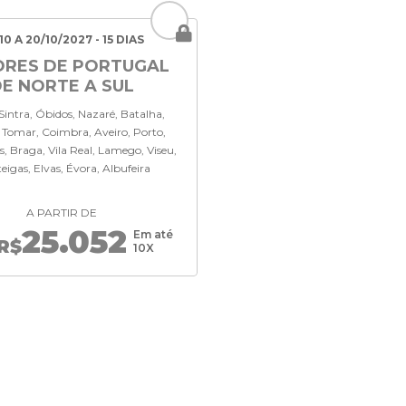
10 A 20/10/2027 - 15 DIAS
RES DE PORTUGAL
E NORTE A SUL
 Sintra, Óbidos, Nazaré, Batalha,
 Tomar, Coimbra, Aveiro, Porto,
, Braga, Vila Real, Lamego, Viseu,
igas, Elvas, Évora, Albufeira
A PARTIR DE
25.052
Em até
R$
10X
CONECTE-SE 