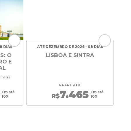
8 DIAS
ATÉ DEZEMBRO DE 2026 - 08 DIAS
S: O
LISBOA E SINTRA
RO E
AL
, Évora
A PARTIR DE
7.465
Em até
Em até
R$
10X
10X