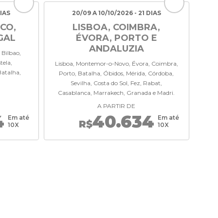
DIAS
20/09 A 10/10/2026 - 21 DIAS
CO,
LISBOA, COIMBRA,
GAL
ÉVORA, PORTO E
ANDALUZIA
 Bilbao,
tela,
Lisboa, Montemor-o-Novo, Évora, Coimbra,
atalha,
Porto, Batalha, Óbidos, Mérida, Córdoba,
Sevilha, Costa do Sol, Fez, Rabat,
Casablanca, Marrakech, Granada e Madri.
A PARTIR DE
4
40.634
Em até
Em até
R$
10X
10X