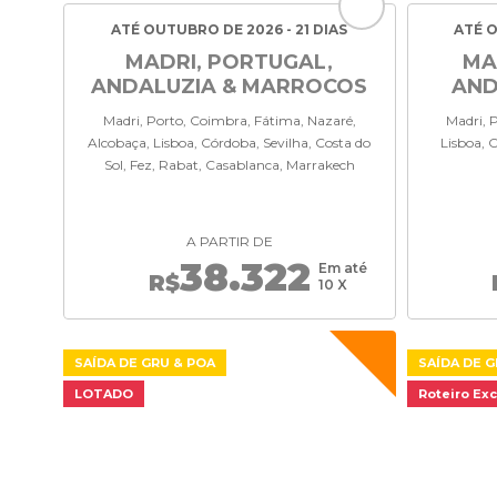
ATÉ OUTUBRO DE 2026 - 21 DIAS
ATÉ O
MADRI, PORTUGAL,
MA
ANDALUZIA & MARROCOS
AND
Madri, Porto, Coimbra, Fátima, Nazaré,
Madri, 
Alcobaça, Lisboa, Córdoba, Sevilha, Costa do
Lisboa, 
Sol, Fez, Rabat, Casablanca, Marrakech
A PARTIR DE
38.322
Em até
R$
10 X
SAÍDA DE GRU & POA
SAÍDA DE 
LOTADO
Roteiro Exc