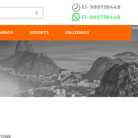
51- 999738448
51- 999738448
ÁRIOS
RESORTS
CRUZEIROS
FONE