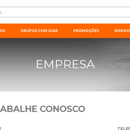
OS
GRUPOS COM GUIA
PROMOÇÕES
RODOVI
EMPRESA
RABALHE CONOSCO
E
TELE