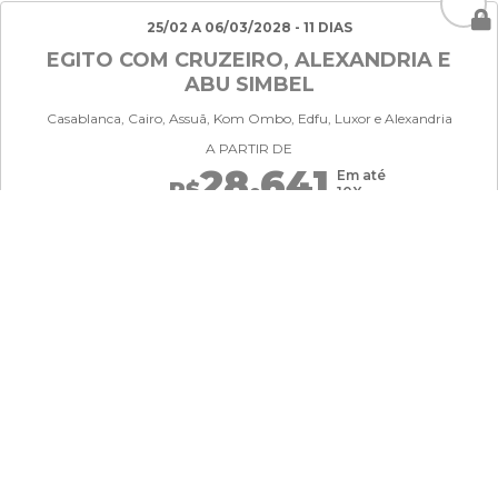
25/02 A 06/03/2028 - 11 DIAS
EGITO COM CRUZEIRO, ALEXANDRIA E
ABU SIMBEL
Casablanca, Cairo, Assuã, Kom Ombo, Edfu, Luxor e Alexandria
A PARTIR DE
28.641
Em até
R$
10X
RECEBA
NOSSAS OFERTAS
Preencha seus dados abaixo e receba em seu e-mail
nossas ofertas!