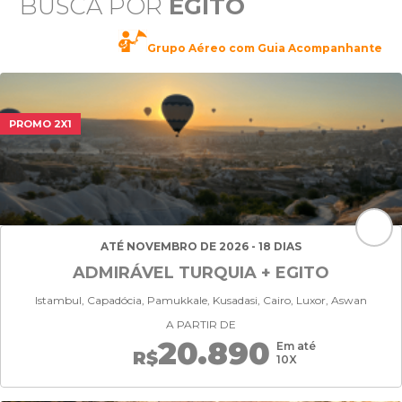
BUSCA POR
EGITO
Grupo Aéreo com Guia Acompanhante
PROMO 2X1
ATÉ NOVEMBRO DE 2026 - 18 DIAS
ADMIRÁVEL TURQUIA + EGITO
Istambul, Capadócia, Pamukkale, Kusadasi, Cairo, Luxor, Aswan
A PARTIR DE
20.890
Em até
R$
10X