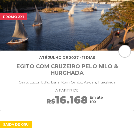
PROMO 2X1
ATÉ JULHO DE 2027 - 11 DIAS
EGITO COM CRUZEIRO PELO NILO &
HURGHADA
Cairo, Luxor, Edfu, Esna, Kom Ombo, Aswan, Hurghada
A PARTIR DE
16.168
Em até
R$
10X
SAÍDA DE GRU