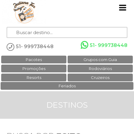
51- 999738448
51- 999738448
Pacotes
Grupos com Guia
Promoções
Rodoviários
Resorts
Cruzeiros
Feriados
DESTINOS