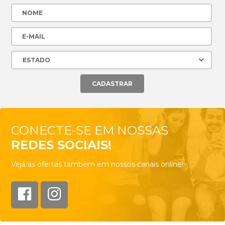
CONECTE-SE EM NOSSAS
REDES SOCIAIS!
Veja as ofertas também em nossos canais online!