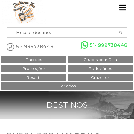
51- 999738448
51- 999738448
Pacotes
Grupos com Guia
Promoções
Rodoviários
Resorts
Cruzeiros
Feriados
DESTINOS