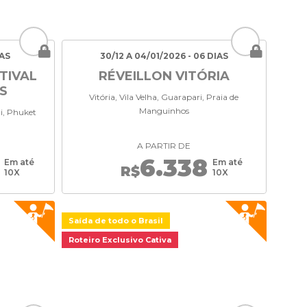
IAS
30/12 A 04/01/2026 - 06 DIAS
TIVAL
RÉVEILLON VITÓRIA
S
Vitória, Vila Velha, Guarapari, Praia de
Manguinhos
i, Phuket
A PARTIR DE
6.338
Em até
Em até
R$
10X
10X
Saída de todo o Brasil
Roteiro Exclusivo Cativa