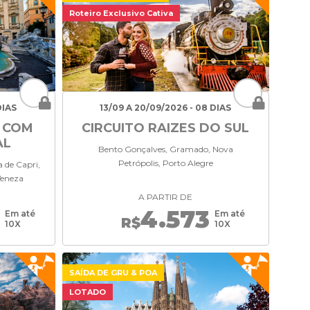
Roteiro Exclusivo Cativa
DIAS
13/09 A 20/09/2026 - 08 DIAS
O COM
CIRCUITO RAIZES DO SUL
AL
Bento Gonçalves, Gramado, Nova
Petrópolis, Porto Alegre
 de Capri,
Veneza
A PARTIR DE
4.573
Em até
Em até
R$
10X
10X
SAÍDA DE GRU & POA
LOTADO