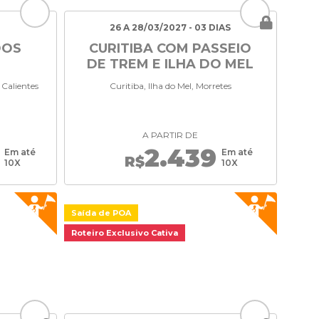
26 A 28/03/2027 - 03 DIAS
DOS
CURITIBA COM PASSEIO
DE TREM E ILHA DO MEL
 Calientes
Curitiba, Ilha do Mel, Morretes
A PARTIR DE
2.439
Em até
Em até
R$
10X
10X
Saída de POA
Roteiro Exclusivo Cativa