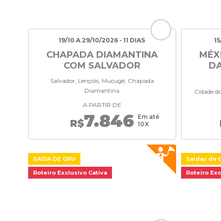
19/10 A 29/10/2026 - 11 DIAS
15
CHAPADA DIAMANTINA
MÉX
COM SALVADOR
DA
Salvador, Lençóis, Mucugê, Chapada
Diamantina
Cidade do
A PARTIR DE
7.846
Em até
R$
10X
SAÍDA DE GRU
Saídas de t
Roteiro Exclusivo Cativa
Roteiro Exc