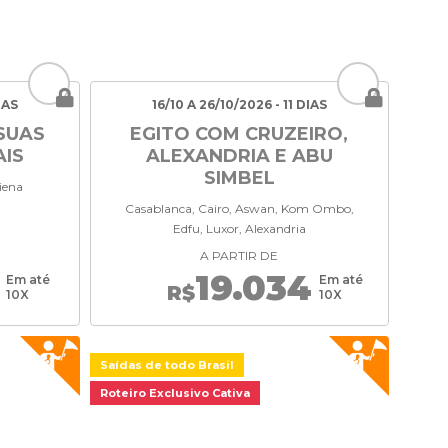
IAS
16/10 A 26/10/2026 - 11 DIAS
SUAS
EGITO COM CRUZEIRO,
AIS
ALEXANDRIA E ABU
SIMBEL
iena
Casablanca, Cairo, Aswan, Kom Ombo,
Edfu, Luxor, Alexandria
A PARTIR DE
19.034
Em até
Em até
R$
10X
10X
Saídas de todo Brasil
Roteiro Exclusivo Cativa