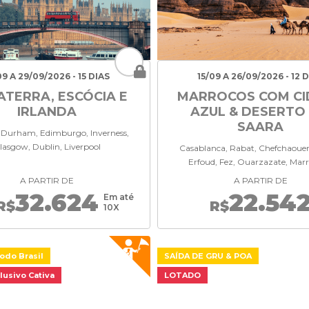
09 A 29/09/2026 - 15 DIAS
15/09 A 26/09/2026 - 12 
ATERRA, ESCÓCIA E
MARROCOS COM CI
IRLANDA
AZUL & DESERTO
SAARA
 Durham, Edimburgo, Inverness,
lasgow, Dublin, Liverpool
Casablanca, Rabat, Chefchaouen,
Erfoud, Fez, Ouarzazate, Mar
A PARTIR DE
A PARTIR DE
32.624
22.54
Em até
R$
R$
10X
odo Brasil
SAÍDA DE GRU & POA
lusivo Cativa
LOTADO