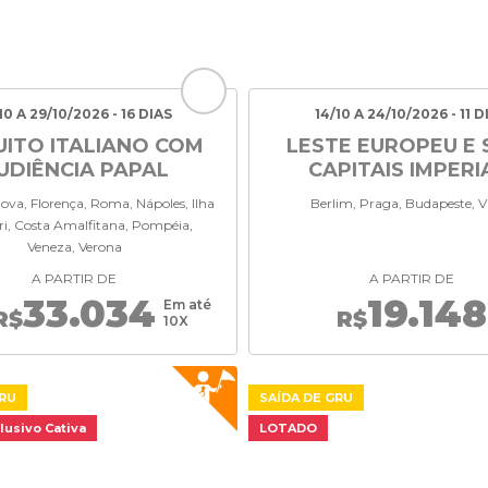
10 A 29/10/2026 - 16 DIAS
14/10 A 24/10/2026 - 11 D
UITO ITALIANO COM
LESTE EUROPEU E 
UDIÊNCIA PAPAL
CAPITAIS IMPERI
ova, Florença, Roma, Nápoles, Ilha
Berlim, Praga, Budapeste, V
ri, Costa Amalfitana, Pompéia,
Veneza, Verona
A PARTIR DE
A PARTIR DE
33.034
19.148
Em até
R$
R$
10X
GRU
SAÍDA DE GRU
lusivo Cativa
LOTADO