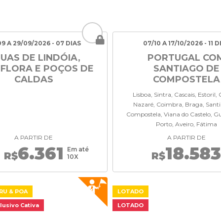
09 A 29/09/2026 - 07 DIAS
07/10 A 17/10/2026 - 11 D
UAS DE LINDÓIA,
PORTUGAL CO
FLORA E POÇOS DE
SANTIAGO DE
CALDAS
COMPOSTELA
Lisboa, Sintra, Cascais, Estoril,
Nazaré, Coimbra, Braga, Sant
Compostela, Viana do Castelo, G
Porto, Aveiro, Fátima
A PARTIR DE
A PARTIR DE
6.361
18.58
Em até
R$
R$
10X
RU & POA
LOTADO
lusivo Cativa
LOTADO