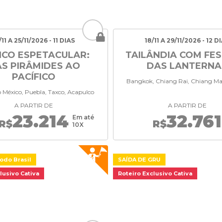
/11 A 25/11/2026 - 11 DIAS
18/11 A 29/11/2026 - 12 D
ICO ESPETACULAR:
TAILÂNDIA COM FES
S PIRÂMIDES AO
DAS LANTERNA
PACÍFICO
Bangkok, Chiang Rai, Chiang Ma
 México, Puebla, Taxco, Acapulco
A PARTIR DE
A PARTIR DE
23.214
32.761
Em até
R$
R$
10X
odo Brasil
SAÍDA DE GRU
lusivo Cativa
Roteiro Exclusivo Cativa