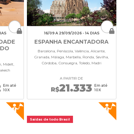
DIAS
16/09 A 29/09/2026 - 14 DIAS
DADE
ESPANHA ENCANTADORA
 DO
Barcelona, Peníscola, Valência, Alicante,
Granada, Málaga, Marbella, Ronda, Sevilha,
Córdoba, Consuegra, Toledo, Madri
 Midelt,
rakech
A PARTIR DE
2
21.333
Em até
Em até
R$
10X
10X
Saídas de todo Brasil