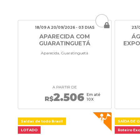
18/09 A 20/09/2026 - 03 DIAS
23/
APARECIDA COM
ÁG
GUARATINGUETÁ
EXPO
Aparecida, Guaratinguetá
A PARTIR DE
2.506
Em até
R$
10X
Saídas de todo Brasil
SAÍDA DE G
LOTADO
Roteiro Exc