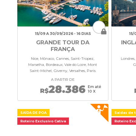
15/09 A 30/09/2026 - 16 DIAS
15/
GRANDE TOUR DA
INGL
FRANÇA
Nice, Mônaco, Cannes, Saint-Tropez,
Londres,
Marselha, Bordeaux, Vale do Loire, Mont
G
Saint-Michel, Giverny, Versalhes, Paris
A PARTIR DE
28.386
Em até
R$
10 X
SAÍDA DE POA
Saídas de t
Roteiro Exclusivo Cativa
Roteiro Exc