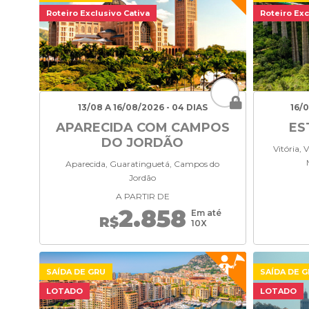
Roteiro Exclusivo Cativa
Roteiro Exc
13/08 A 16/08/2026 - 04 DIAS
16/
APARECIDA COM CAMPOS
ES
DO JORDÃO
Vitória, 
Aparecida, Guaratinguetá, Campos do
Jordão
A PARTIR DE
2.858
Em até
R$
10X
SAÍDA DE GRU
SAÍDA DE 
LOTADO
LOTADO