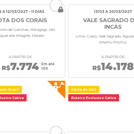
2 A 12/03/2027 - 11 DIAS
13/03 A 20/03/2027
OTA DOS CORAIS
VALE SAGRADO 
INCAS
Porto de Galinhas, Maragogi, São
iguel dos Milagres, Maceió
Lima, Cusco, Vale Sagrado, Águas
(Machu Picchu)
A PARTIR DE
A PARTIR DE
7.774
14.178
Em até
R$
R$
10X
odo Brasil
Saída de SAO
lusivo Cativa
Roteiro Exclusivo Cativa