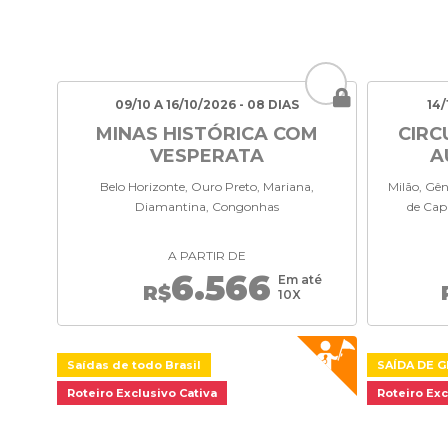
09/10 A 16/10/2026 - 08 DIAS
14/
MINAS HISTÓRICA COM
CIRC
VESPERATA
A
Belo Horizonte, Ouro Preto, Mariana,
Milão, Gên
Diamantina, Congonhas
de Cap
A PARTIR DE
6.566
Em até
R$
10X
Saídas de todo Brasil
SAÍDA DE 
Roteiro Exclusivo Cativa
Roteiro Exc