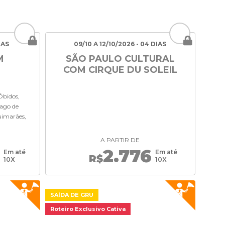
IAS
09/10 A 12/10/2026 - 04 DIAS
M
SÃO PAULO CULTURAL
COM CIRQUE DU SOLEIL
 Óbidos,
iago de
uimarães,
A PARTIR DE
3
2.776
Em até
Em até
R$
10X
10X
SAÍDA DE GRU
Roteiro Exclusivo Cativa