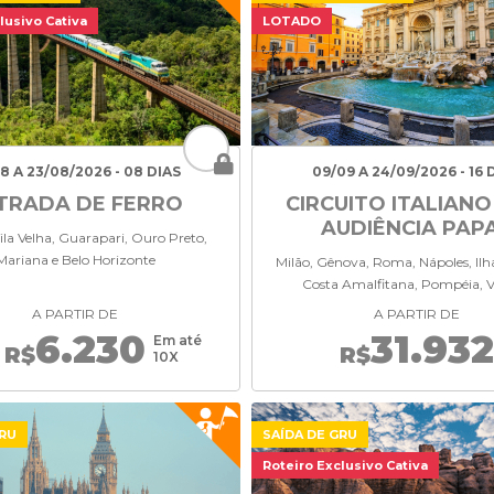
lusivo Cativa
LOTADO
08 A 23/08/2026 - 08 DIAS
09/09 A 24/09/2026 - 16 
TRADA DE FERRO
CIRCUITO ITALIAN
AUDIÊNCIA PAP
Vila Velha, Guarapari, Ouro Preto,
Mariana e Belo Horizonte
Milão, Gênova, Roma, Nápoles, Ilha
Costa Amalfitana, Pompéia, 
A PARTIR DE
A PARTIR DE
6.230
31.932
Em até
R$
R$
10X
GRU
SAÍDA DE GRU
Roteiro Exclusivo Cativa